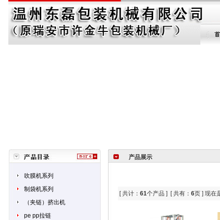
产品展示
吹膜机系列
制袋机系列
[ 共计：
61
个产品 ] [ 共有：
6
页 ] 现
（夹链）挤出机
pe pp拉链