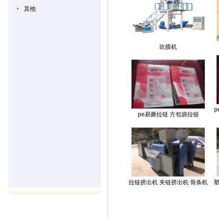
其他
吹膜机
pe易撕拉链 方包袋拉链
拉链挤出机 夹链挤出机 骨条机
塑